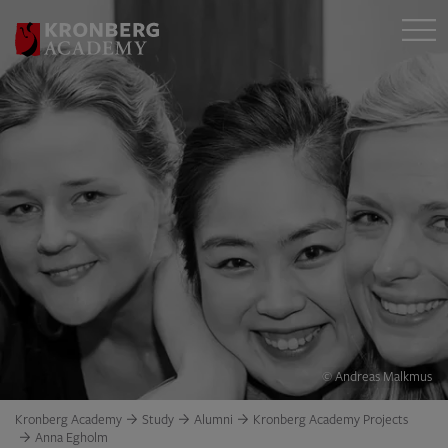
© Andreas Malkmus
Kronberg Academy
Study
Alumni
Kronberg Academy Projects
Anna Egholm