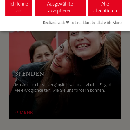
MEHR
Ich lehne
Ausgewählte
Alle
ab
akzeptieren
akzeptieren
Realized with ❤︎ in Frankfurt by dkd with Klaro!
SPENDEN
Musik ist nicht so vergänglich wie man glaubt. Es gibt
viele Möglichkeiten, wie Sie uns fördern können.
MEHR