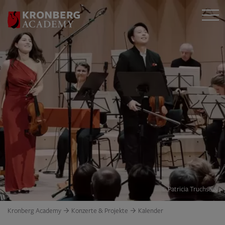
© Patricia Truchsess
Kronberg Academy
Konzerte & Projekte
Kalender