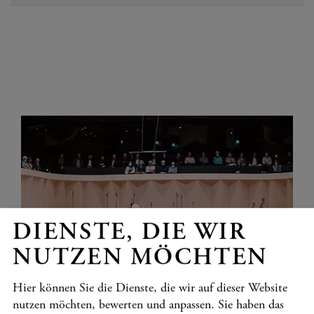
DIENSTE, DIE WIR
NUTZEN MÖCHTEN
GUTSCHEINE
Hier können Sie die Dienste, die wir auf dieser Website
Ermöglichen Sie unvergessliche Musikerlebnisse,
verschenken Sie Gutscheine für unsere Konzerte!
nutzen möchten, bewerten und anpassen. Sie haben das