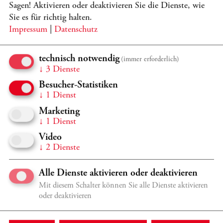
Sagen! Aktivieren oder deaktivieren Sie die Dienste, wie
Sie es für richtig halten.
Impressum
|
Datenschutz
MEHR
technisch notwendig
(immer erforderlich)
↓
3
Dienste
Besucher-Statistiken
↓
1
Dienst
Marketing
↓
1
Dienst
Video
↓
2
Dienste
KARTEN & SERVICE
Alle Dienste aktivieren oder deaktivieren
Tickets können Sie online, telefonisch oder im
Kartenbüro kaufen. Hier finden Sie alle Informationen.
Mit diesem Schalter können Sie alle Dienste aktivieren
oder deaktivieren