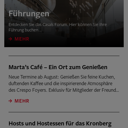
Führungen
Entdecken Sie das Casals Forum. Hier können Sie Ihre
Führung buchen...
MEHR
Marta’s Café – Ein Ort zum Genießen
Neue Termine ab August: Genießen Sie feine Kuchen,
duftenden Kaffee und die inspirierende Atmosphäre
des Crespo Foyers. Exklusiv für Mitglieder der Freunde
der Kronberg Academy ist Marta’s Café der perfekte
MEHR
Ort für besondere Momente voller Genuss und
Begegnung.
Hosts und Hostessen für das Kronberg