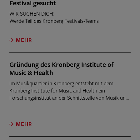
Festival gesucht
WIR SUCHEN DICH!
Werde Teil des Kronberg Festivals-Teams
MEHR
Gründung des Kronberg Institute of
Music & Health
Im Musikquartier in Kronberg entsteht mit dem
Kronberg Institute for Music and Health ein
Forschungsinstitut an der Schnittstelle von Musik und
Gesundheit. Herzstück des geplanten
Erweiterungsbaus ist ein kleiner Konzertsaal als „Living
Lab“, der wissenschaftliche Untersuchungen unter
MEHR
realen Konzertbedingungen ermöglichen soll.
Anlässlich der Gründung fand im Casals Forum ein