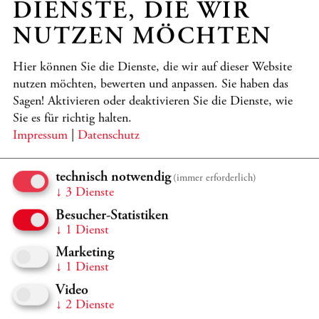
DIENSTE, DIE WIR
NUTZEN MÖCHTEN
Kronberg Academy on Tour
Hier können Sie die Dienste, die wir auf dieser Website
Nicht nur individuell konzertieren unsere Studierenden in
den bedeutendsten Konzertsälen weltweit, sondern auch
nutzen möchten, bewerten und anpassen. Sie haben das
im Academy-Verbund – und tragen so den besonderen
Sagen! Aktivieren oder deaktivieren Sie die Dienste, wie
„Spirit“ der Academy in die Welt.
Sie es für richtig halten.
Impressum
|
Datenschutz
MEHR
technisch notwendig
(immer erforderlich)
↓
3
Dienste
Besucher-Statistiken
↓
1
Dienst
Marketing
↓
1
Dienst
Video
↓
2
Dienste