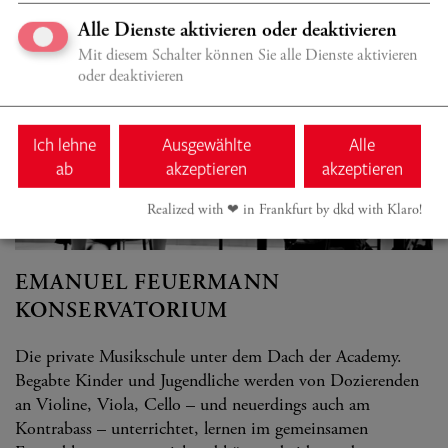
Alle Dienste aktivieren oder deaktivieren
Mit diesem Schalter können Sie alle Dienste aktivieren
oder deaktivieren
Ich lehne
Ausgewählte
Alle
ab
akzeptieren
akzeptieren
Realized with ❤︎ in Frankfurt by dkd with Klaro!
© Andreas Malkmus
EMANUEL FEUERMANN
KONSERVATORIUM
Die private Musikschule unter dem Dach der Academy.
Begabte Kinder und Jugendliche werden von Dozierenden
an Violine, Viola, Cello – und neuerdings auch am
Kontrabass – unterrichtet, lernen im gemeinsamen