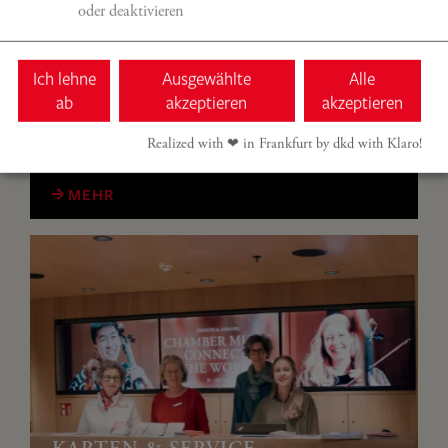
oder deaktivieren
GUTSCHEINE
Ich lehne
Ausgewählte
Alle
Ermöglichen Sie unvergessliche Musikerlebnisse,
ab
akzeptieren
akzeptieren
verschenken Sie Gutscheine für unsere Konzerte!
Realized with ❤︎ in Frankfurt by dkd with Klaro!
MEHR