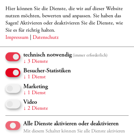
DEM INNERSTEN
Hier können Sie die Dienste, die wir auf dieser Website
Hecker, Larivière, Okamoto, Orchester aus Freunden, Kollegen
nutzen möchten, bewerten und anpassen. Sie haben das
und Schülern von Antje Weithaas und der Kronberg Academy,
Sagen! Aktivieren oder deaktivieren Sie die Dienste, wie
Weithaas
Sie es für richtig halten.
Programmdetails
TICKETS
Impressum
|
Datenschutz
technisch notwendig
(immer erforderlich)
↓
3
Dienste
Besucher-Statistiken
↓
1
Dienst
Marketing
↓
1
Dienst
Video
↓
2
Dienste
Alle Dienste aktivieren oder deaktivieren
Mit diesem Schalter können Sie alle Dienste aktivieren