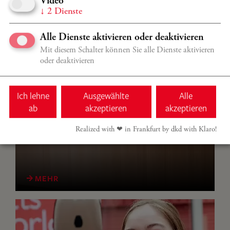
Video
↓
2
Dienste
Alle Dienste aktivieren oder deaktivieren
Mit diesem Schalter können Sie alle Dienste aktivieren
oder deaktivieren
Ich lehne
Ausgewählte
Alle
ab
akzeptieren
akzeptieren
KARTEN & SERVICE
Tickets können Sie online, telefonisch oder im
Realized with ❤︎ in Frankfurt by dkd with Klaro!
Kartenbüro kaufen. Hier finden Sie alle Informationen.
MEHR