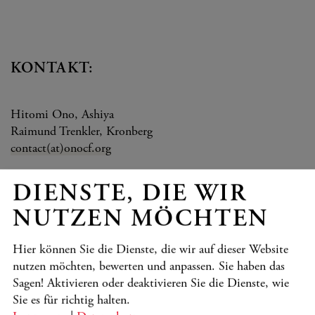
KONTAKT:
Hitomi Ono, Ashiya
Raimund Trenkler, Kronberg
contact(at)onocf.org
Informieren Sie sich auch direkt auf der Webpräsenz der
DIENSTE, DIE WIR
Japanischen Freunde:
NUTZEN MÖCHTEN
WWW.ONOCF.ORG/KAFRIENDSJAPAN
Hier können Sie die Dienste, die wir auf dieser Website
nutzen möchten, bewerten und anpassen. Sie haben das
Sagen! Aktivieren oder deaktivieren Sie die Dienste, wie
Sie es für richtig halten.