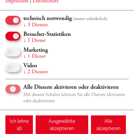
Impressum
|
Datenschutz
technisch notwendig
(immer erforderlich)
↓
3
Dienste
Besucher-Statistiken
↓
1
Dienst
Marketing
↓
1
Dienst
Video
↓
2
Dienste
GUTSCHEINE
Alle Dienste aktivieren oder deaktivieren
Ermöglichen Sie unvergessliche Musikerlebnisse,
Mit diesem Schalter können Sie alle Dienste aktivieren
verschenken Sie Gutscheine für unsere Konzerte!
oder deaktivieren
MEHR
Ich lehne
Ausgewählte
Alle
ab
akzeptieren
akzeptieren