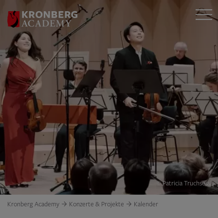
© Patricia Truchsess
Kronberg Academy
Konzerte & Projekte
Kalender