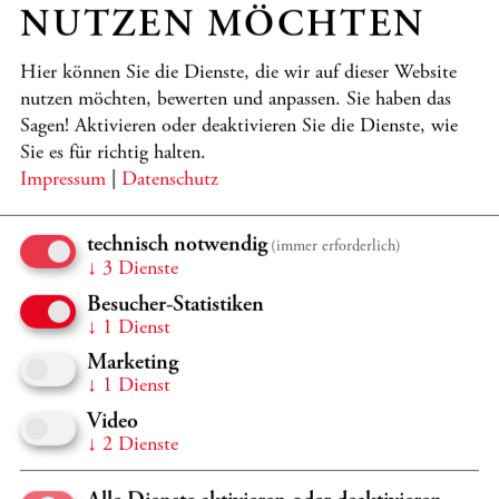
NUTZEN MÖCHTEN
BEATRICE RANA - MASKEN
UND FIGUREN
Hier können Sie die Dienste, die wir auf dieser Website
nutzen möchten, bewerten und anpassen. Sie haben das
Rana
Sagen! Aktivieren oder deaktivieren Sie die Dienste, wie
Programmdetails
TICKETS
Sie es für richtig halten.
Impressum
|
Datenschutz
JETZT KONZERTPAKET MIT 20% RABATT BUCHEN
technisch notwendig
(immer erforderlich)
↓
3
Dienste
Sa 16.1.
20:00 Uhr
Besucher-Statistiken
Großer Saal, Casals Forum
↓
1
Dienst
Marketing
2026/2027 CELLO SAMBA TRIO
↓
1
Dienst
THE CELLO SAMBA TRIO
Video
Barata, Galvão, Morelenbaum
↓
2
Dienste
Programmdetails
TICKETS