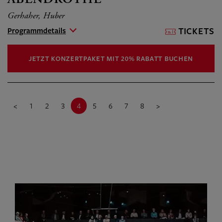
ABENDRÖTHE
Gerhaher, Huber
Programmdetails
TICKETS
JETZT KONZERTPAKET MIT 20% RABATT BUCHEN
<
1
2
3
4
5
6
7
8
>