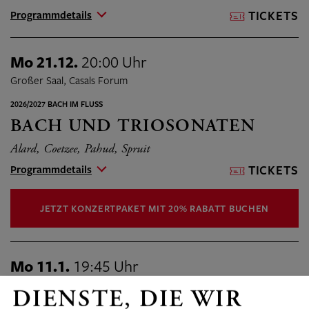
Programmdetails
TICKETS
Mo 21.12.
20:00 Uhr
Großer Saal, Casals Forum
2026/2027 BACH IM FLUSS
BACH UND TRIOSONATEN
Alard, Coetzee, Pahud, Spruit
Programmdetails
TICKETS
JETZT KONZERTPAKET MIT 20% RABATT BUCHEN
Mo 11.1.
19:45 Uhr
Großer Saal, Casals Forum
DIENSTE, DIE WIR
2026/2027 KLAVIER SOLO