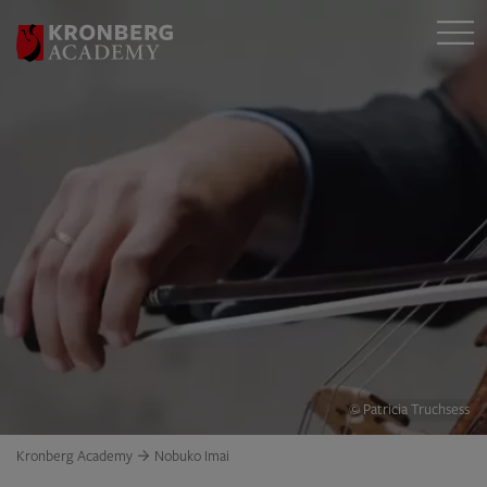
© Patricia Truchsess
Kronberg Academy
Nobuko Imai