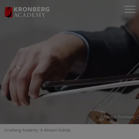
© Patricia Truchsess
Kronberg Academy
Minami Yoshida