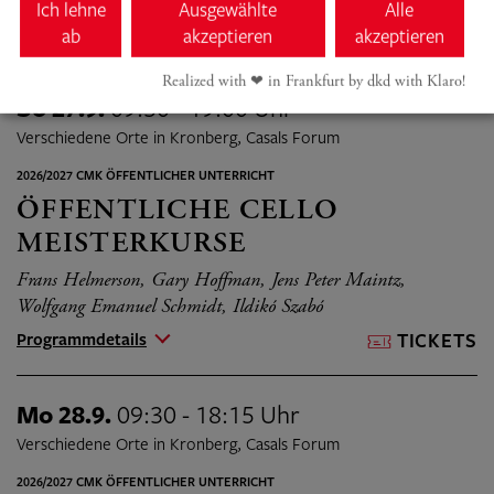
Wolfgang Emanuel Schmidt, Ildikó Szabó
Ich lehne
Ausgewählte
Alle
Programmdetails
TICKETS
ab
akzeptieren
akzeptieren
Realized with ❤︎ in Frankfurt by dkd with Klaro!
So 27.9.
09:30 - 19:00 Uhr
Verschiedene Orte in Kronberg, Casals Forum
2026/2027 CMK ÖFFENTLICHER UNTERRICHT
ÖFFENTLICHE CELLO
MEISTERKURSE
Frans Helmerson, Gary Hoffman, Jens Peter Maintz,
Wolfgang Emanuel Schmidt, Ildikó Szabó
Programmdetails
TICKETS
Mo 28.9.
09:30 - 18:15 Uhr
Verschiedene Orte in Kronberg, Casals Forum
2026/2027 CMK ÖFFENTLICHER UNTERRICHT