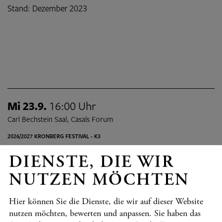
Stand: Dezember 2023
Mi 23.9.
16:00 Uhr
Carl Bechstein Saal, Casals Forum
2026/2027 KRONBERG FESTIVAL - K3
C WIE COURAGE
DIENSTE, DIE WIR
Hecker, Helmchen, Helmerson, Maintz
NUTZEN MÖCHTEN
Programmdetails
AUSVERKAUFT
Hier können Sie die Dienste, die wir auf dieser Website
Fr 25.9.
09:30 - 18:45 Uhr
nutzen möchten, bewerten und anpassen. Sie haben das