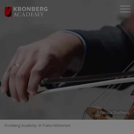
© Patricia Truchsess
Kronberg Academy
Frans Helmerson