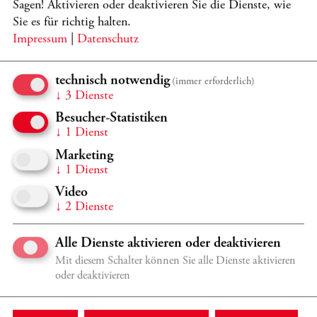
Sagen! Aktivieren oder deaktivieren Sie die Dienste, wie
Verschiedene Orte in Kronberg, Casals Forum
Sie es für richtig halten.
2026/2027 CMK ÖFFENTLICHER UNTERRICHT
Impressum
|
Datenschutz
ÖFFENTLICHE CELLO
MEISTERKURSE
technisch notwendig
(immer erforderlich)
↓
3
Dienste
Frans Helmerson, Gary Hoffman, Jens Peter Maintz,
Besucher-Statistiken
Wolfgang Emanuel Schmidt, Ildikó Szabó
↓
1
Dienst
Programmdetails
TICKETS
Marketing
↓
1
Dienst
Sa 26.9.
09:30 - 18:00 Uhr
Video
Verschiedene Orte in Kronberg, Casals Forum
↓
2
Dienste
2026/2027 CMK ÖFFENTLICHER UNTERRICHT
Alle Dienste aktivieren oder deaktivieren
ÖFFENTLICHE CELLO
Mit diesem Schalter können Sie alle Dienste aktivieren
MEISTERKURSE
oder deaktivieren
Frans Helmerson, Gary Hoffman, Jens Peter Maintz,