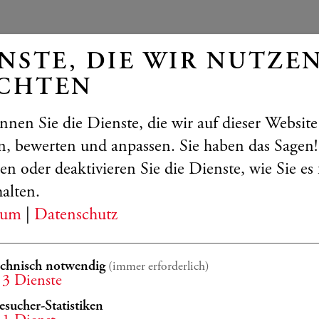
NSTE, DIE WIR NUTZE
CHTEN
nnen Sie die Dienste, die wir auf dieser Websit
, bewerten und anpassen. Sie haben das Sagen!
en oder deaktivieren Sie die Dienste, wie Sie es 
halten.
sum
|
Datenschutz
NINE JANSEN
E JANSEN & FRIENDS: POET
echnisch notwendig
(immer erforderlich)
3
Dienste
zhukhin, Kronberg Young Soloists
esucher-Statistiken