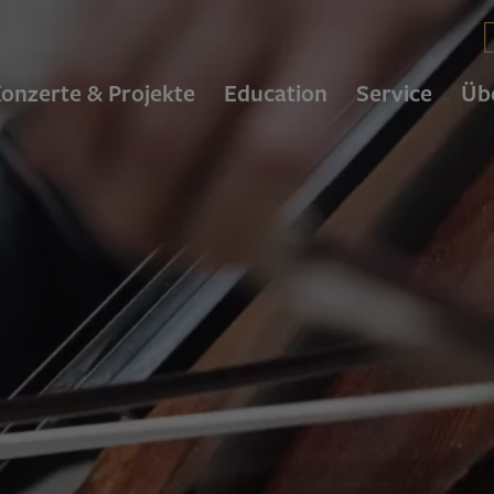
C
onzerte & Projekte
Education
Service
Üb