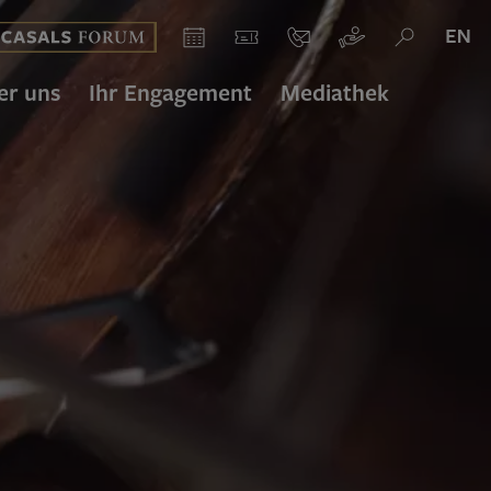
asals Forum
Kalender
Ticket
Kontakt
Spenden
Suche
er uns
Ihr Engagement
Mediathek