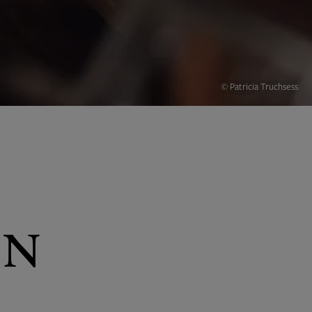
© Patricia Truchsess
IN