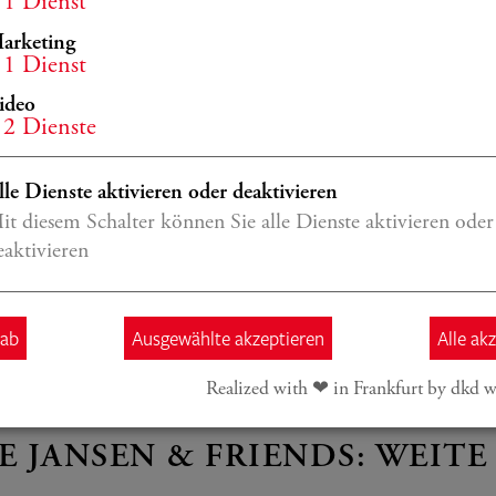
etails
1
Dienst
arketing
1
Dienst
ideo
2
Dienste
NINE JANSEN
E JANSEN & FRIENDS: DRAM
lle Dienste aktivieren oder deaktivieren
ATIONEN
it diesem Schalter können Sie alle Dienste aktivieren oder
eaktivieren
Jansen, Kozhukhin, Kronberg Young Soloists
etails
 ab
Ausgewählte akzeptieren
Alle ak
Realized with ❤︎ in Frankfurt by dkd w
NINE JANSEN
E JANSEN & FRIENDS: WEIT