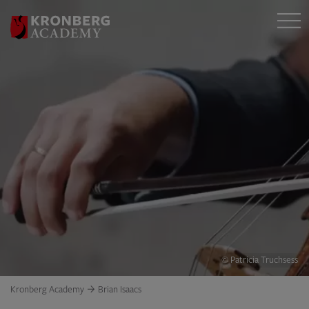
© Patricia Truchsess
Kronberg Academy
Brian Isaacs