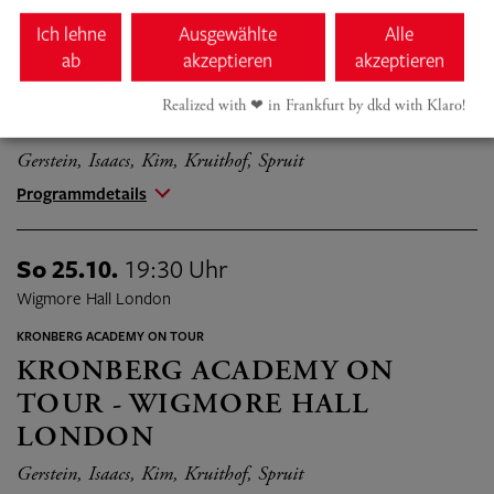
KRONBERG ACADEMY ON TOUR
Ich lehne
Ausgewählte
Alle
KRONBERG ACADEMY ON
ab
akzeptieren
akzeptieren
TOUR - WIGMORE HALL
Realized with ❤︎ in Frankfurt by dkd with Klaro!
LONDON
Gerstein, Isaacs, Kim, Kruithof, Spruit
Programmdetails
So 25.10.
19:30 Uhr
Wigmore Hall London
KRONBERG ACADEMY ON TOUR
KRONBERG ACADEMY ON
TOUR - WIGMORE HALL
LONDON
Gerstein, Isaacs, Kim, Kruithof, Spruit