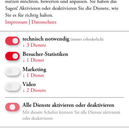
nutzen möchten, bewerten und anpassen. Sie haben das
Sagen! Aktivieren oder deaktivieren Sie die Dienste, wie
Sie es für richtig halten.
Impressum
|
Datenschutz
Sa 17.10.
19:15 Uhr
technisch notwendig
(immer erforderlich)
Großer Saal, Casals Forum
↓
3
Dienste
Besucher-Statistiken
2026/2027 GEBURTSTAGE
↓
1
Dienst
TABEA ZIMMERMANN - 60 - AN
Marketing
DIE MUSIK
↓
1
Dienst
Heilbrunn, Isaacs, Lee, Queyras, Sepec, J. Shallon-Sloane, Y.
Video
Shallon-Sloane, M. Sloane, Soulez Larivière, Zimmermann
↓
2
Dienste
Programmdetails
TICKETS
Alle Dienste aktivieren oder deaktivieren
Mit diesem Schalter können Sie alle Dienste aktivieren
So 25.10.
11:30 Uhr
oder deaktivieren
Wigmore Hall London