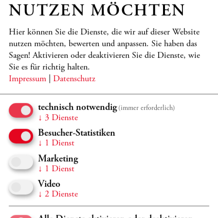
PROGRAMM
NUTZEN MÖCHTEN
Sarvenaz Safari (*1984)
„C wie …“
Hier können Sie die Dienste, die wir auf dieser Website
nutzen möchten, bewerten und anpassen. Sie haben das
Johann S. Bach (1685–1750)
Sagen! Aktivieren oder deaktivieren Sie die Dienste, wie
Suite Nr. 2 d-Moll BWV 1008
Sie es für richtig halten.
Impressum
|
Datenschutz
György Ligeti (1923–2006)
Sonate für Violoncello solo
technisch notwendig
(immer erforderlich)
Johannes Brahms (1833–1897)
↓
3
Dienste
Sonate Nr. 1 e-Moll op. 38
Besucher-Statistiken
Sergei Prokofiev (1891–1953)
↓
1
Dienst
Sonate C-Dur op. 119
Marketing
↓
1
Dienst
Das Konzert wird Emanuel Feuermann, Jacqueline du Pré
Video
und Mstislav Rostropovich gewidmet.
↓
2
Dienste