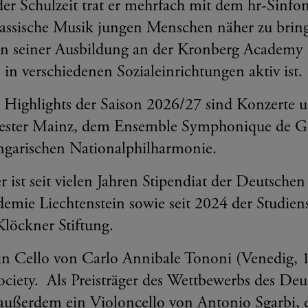
er Schulzeit trat er mehrfach mit dem hr-Sinfo
lassische Musik jungen Menschen näher zu brin
 seiner Ausbildung an der Kronberg Academy f
in verschiedenen Sozialeinrichtungen aktiv ist.
he Highlights der Saison 2026/27 sind Konzerte 
hester Mainz, dem Ensemble Symphonique de G
ngarischen Nationalphilharmonie.
r ist seit vielen Jahren Stipendiat der Deutsche
emie Liechtenstein sowie seit 2024 der Studien
Klöckner Stiftung.
ein Cello von Carlo Annibale Tononi (Venedig, 
Society. Als Preisträger des Wettbewerbs des D
außerdem ein Violoncello von Antonio Sgarbi, e