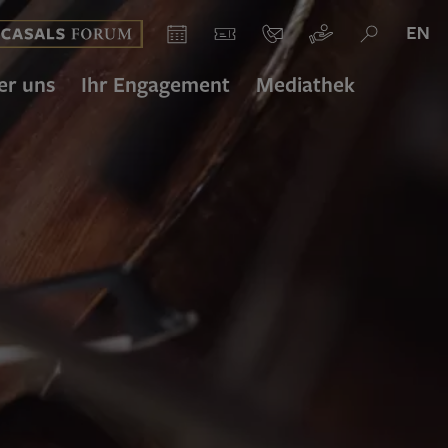
asals Forum
Kalender
Ticket
Kontakt
Spenden
Suche
er uns
Ihr Engagement
Mediathek