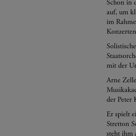
Schon in d
auf, um k
im Rahmen
Konzerten 
Solistisc
Staatsorc
mit der U
Arne Zelle
Musikakad
der Peter 
Er spielt 
Stretton 
steht ihm 