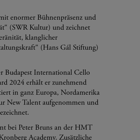
r mit enormer Bühnenpräsenz und
tät“ (SWR Kultur) und zeichnet
ränität, klanglicher
altungskraft“ (Hans Gál Stiftung)
r Budapest International Cello
ard 2024 erhält er zunehmend
tiert in ganz Europa, Nordamerika
ltur New Talent aufgenommen und
ezeichnet.
ent bei Peter Bruns an der HMT
r Kronberg Academy. Zusätzliche