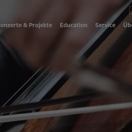
C
onzerte & Projekte
Education
Service
Üb