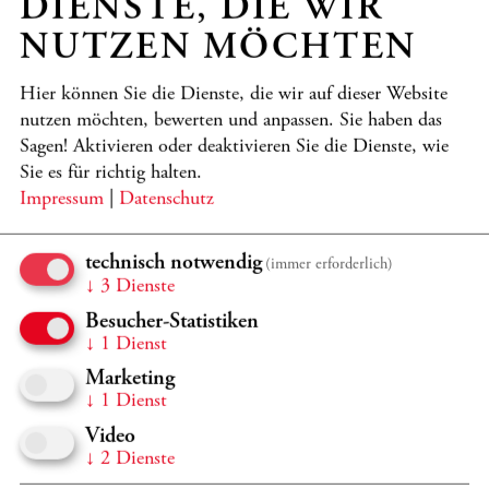
DIENSTE, DIE WIR
Klimatage° erhalten Sie spannende Einblicke in:
NUTZEN MÖCHTEN
• Die Kronberg Academy: Einführung in die Vision und
Arbeit der renommierten Akademie.
Hier können Sie die Dienste, die wir auf dieser Website
nutzen möchten, bewerten und anpassen. Sie haben das
• Bauhistorie und Architektur: Erfahren Sie mehr über die
Sagen! Aktivieren oder deaktivieren Sie die Dienste, wie
Entstehungsgeschichte und das Konzept des klimaneutralen
Sie es für richtig halten.
Konzertsaals.
Impressum
|
Datenschutz
• Studienzentrum und Technikzentrale: Besichtigung mit
Blick in den innovativen Eisspeicher und die
technisch notwendig
(immer erforderlich)
Technikzentrale.
↓
3
Dienste
Besucher-Statistiken
• Außenanlage: Rundgang zur Zisterne und
↓
1
Dienst
Dachbewässerung, die zur intelligenten Nutzung von
Marketing
Regenwasser beitragen.
↓
1
Dienst
• Casals Forum: Führung durch den Konzertsaal mit
Video
Erklärungen zu Klimatisierung, Sonnenschutz und
↓
2
Dienste
energieeffizientem Betrieb.