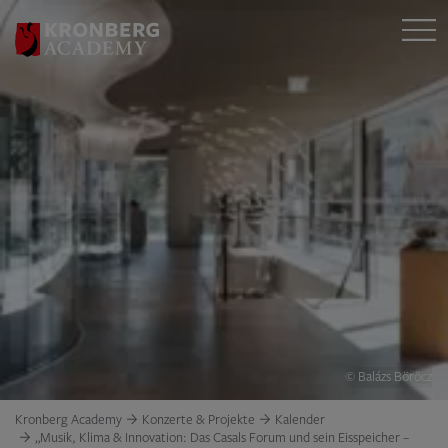
© Balázs Böröcz
Kronberg Academy
Konzerte & Projekte
Kalender
„Musik, Klima & Innovation: Das Casals Forum und sein Eisspeicher –