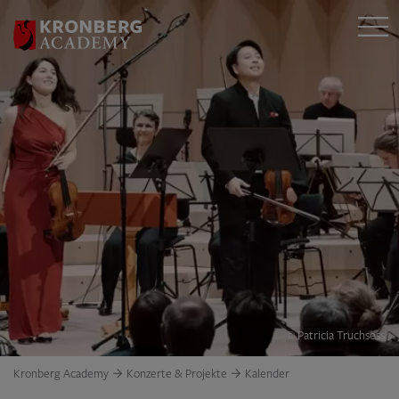
© Patricia Truchsess
Kronberg Academy
Konzerte & Projekte
Kalender