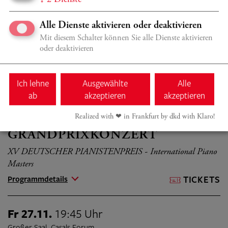
FINALISTS IN CONCERT
Alle Dienste aktivieren oder deaktivieren
XV DEUTSCHER PIANISTENPREIS - International Piano
Masters
Mit diesem Schalter können Sie alle Dienste aktivieren
oder deaktivieren
Programmdetails
TICKETS
Ich lehne
Ausgewählte
Alle
So 22.11.
19:00 Uhr
ab
akzeptieren
akzeptieren
Großer Saal, Casals Forum
Realized with ❤︎ in Frankfurt by dkd with Klaro!
ZU GAST IM CASALS FORUM
GRAND­PRIX­KONZERT
XV DEUTSCHER PIANISTENPREIS - International Piano
Masters
Programmdetails
TICKETS
Fr 27.11.
19:45 Uhr
Großer Saal, Casals Forum