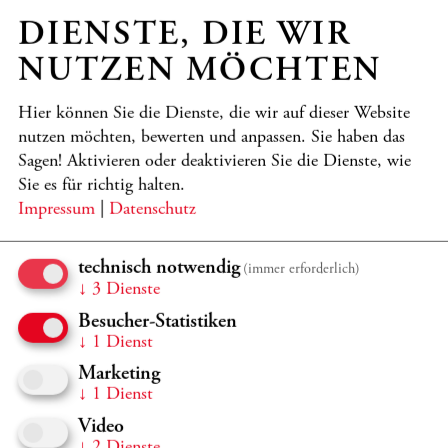
Programmdetails
TICKETS
DIENSTE, DIE WIR
Sa 21.11.
19:15 Uhr
NUTZEN MÖCHTEN
Großer Saal, Casals Forum
Hier können Sie die Dienste, die wir auf dieser Website
2026/2027 GEBURTSTAGE
nutzen möchten, bewerten und anpassen. Sie haben das
ANTJE WEITHAAS - 60 - AUS
Sagen! Aktivieren oder deaktivieren Sie die Dienste, wie
Sie es für richtig halten.
DEM INNERSTEN
Impressum
|
Datenschutz
Hecker, Larivière, Okamoto, Orchester aus Freunden, Kollegen
und Schülern von Antje Weithaas und der Kronberg Academy,
technisch notwendig
(immer erforderlich)
Weithaas
↓
3
Dienste
Programmdetails
TICKETS
Besucher-Statistiken
↓
1
Dienst
So 22.11.
10:30 - 13:00 Uhr
Marketing
↓
1
Dienst
Carl Bechstein Saal, Casals Forum
Video
ZU GAST IM CASALS FORUM
↓
2
Dienste